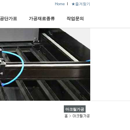
Home
l
★즐겨찾기
공단가표
가공재료종류
작업문의
아크릴가공