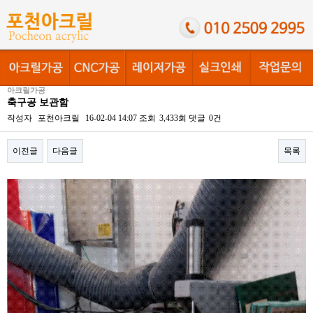
아크릴가공
축구공 보관함
작성자
포천아크릴
16-02-04 14:07
조회
3,433회
댓글
0건
이전글
다음글
목록
본문