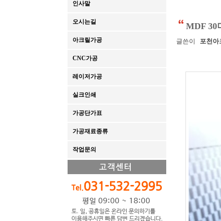
인사말
오시는길
MDF 3
아크릴가공
글쓴이
포천아
CNC가공
레이저가공
실크인쇄
가공단가표
가공재료종류
작업문의